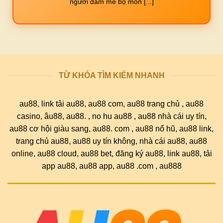
người đam mê bộ môn [...]
TỪ KHÓA TÌM KIẾM NHANH
au88, link tải au88, au88 com, au88 trang chủ , au88
casino, âu88, au88. , no hu au88 , au88 nhà cái uy tín,
au88 cơ hội giàu sang, au88. com , au88 nổ hũ, au88 link,
trang chủ au88, au88 uy tín không, nhà cái au88, au88
online, au88 cloud, au88 bet, đăng ký au88, link au88, tải
app au88, au88 app, au88 .com , au888