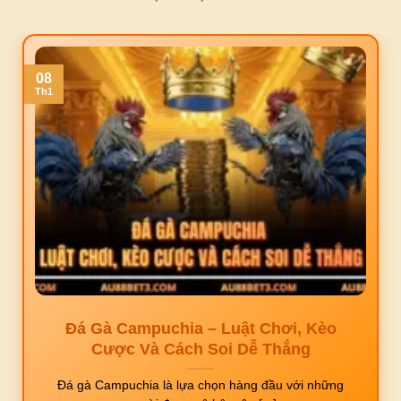
cảm xúc trong từng khoảnh khắc.
Không chỉ dừng lại ở trải nghiệm,
Au88
còn khuấy
08
động cộng đồng bằng chuỗi
khuyến mãi hấp dẫn
,
Th1
quà tặng chào mừng giá trị cao
và
ưu đãi đặc
quyền
dành riêng cho hội viên mới. Đây không đơn
thuần là nơi đặt cược, mà là một
hệ sinh thái giải
trí toàn diện
, nơi mỗi phút giây chơi đều trở thành
hành trình tận hưởng trọn vẹn, an toàn và đầy hứng
khởi.
💫 Hãy bước vào thiên đường giải trí
Au88
qua
đường dẫn:
https://schoonheidssalongrotenhuis.nl/
nơi cảm
xúc gặp công nghệ, nơi bạn tìm thấy tốc độ, sự an
Đá Gà Campuchia – Luật Chơi, Kèo
toàn và trải nghiệm giải trí đỉnh cao mỗi ngày.
Cược Và Cách Soi Dễ Thắng
Đá gà Campuchia là lựa chọn hàng đầu với những