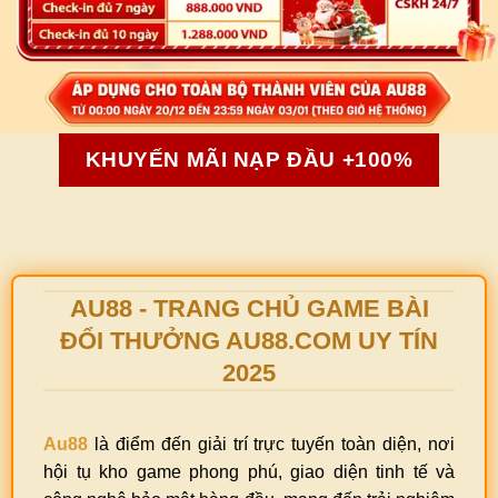
KHUYẾN MÃI NẠP ĐẦU +100%
AU88 - TRANG CHỦ GAME BÀI
ĐỔI THƯỞNG AU88.COM UY TÍN
2025
Au88
là điểm đến giải trí trực tuyến toàn diện, nơi
hội tụ kho game phong phú, giao diện tinh tế và