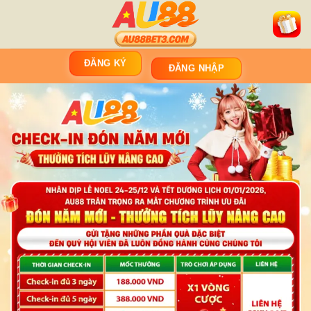
Bỏ
qua
nội
dung
ĐĂNG KÝ
ĐĂNG NHẬP