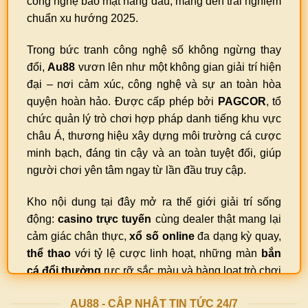
công nghệ bảo mật hàng đầu, mang đến trải nghiệm
chuẩn xu hướng 2025.
Trong bức tranh công nghệ số không ngừng thay
đổi,
Au88
vươn lên như một không gian giải trí hiện
đại – nơi cảm xúc, công nghệ và sự an toàn hòa
quyện hoàn hảo. Được cấp phép bởi
PAGCOR
, tổ
chức quản lý trò chơi hợp pháp danh tiếng khu vực
châu Á, thương hiệu
xây dựng môi trường cá cược
minh bạch, đáng tin cậy và an toàn tuyệt đối, giúp
người chơi yên tâm ngay từ lần đầu truy cập.
Kho nội dung tại đây
mở ra thế giới giải trí sống
động:
casino trực tuyến
cùng dealer thật mang lại
cảm giác chân thực,
xổ số online
đa dạng kỳ quay,
thể thao
với tỷ lệ cược linh hoạt, những màn
bắn
cá đổi thưởng
rực rỡ sắc màu và hàng loạt trò chơi
hấp dẫn khác. Tất cả được tối ưu hóa để vận hành
AU88 - CẬP NHẬT TIN TỨC 24/7
mượt mà trên mọi thiết bị, giữ trọn độ chân thực và